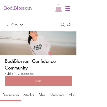
BodiBlossom
Groups
BodiBlossom Confidence
Community
Public
·
17 members
Join
Discussion
Media
Files
Members
About