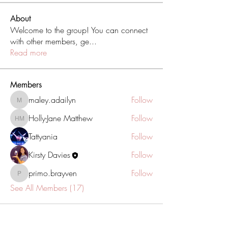
About
Welcome to the group! You can connect
with other members, ge
...
Read more
Members
maley.adailyn
Follow
maley.adailyn
Holly-Jane Matthew
Follow
Holly-Jane Matthew
Tattyania
Follow
Kirsty Davies
Follow
primo.brayven
Follow
primo.brayven
See All Members (17)